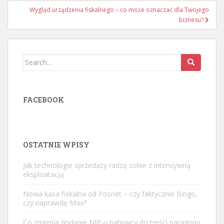
Wygląd urządzenia fiskalnego – co może oznaczać dla Twojego
biznesu?
Search
for:
FACEBOOK
OSTATNIE WPISY
Jak technologie sprzedaży radzą sobie z intensywną
eksploatacją
Nowa kasa fiskalna od Posnet – czy faktycznie Bingo,
czy naprawdę Max?
Co zmienia dodanie NIP-u nabywcy do treści paragonu