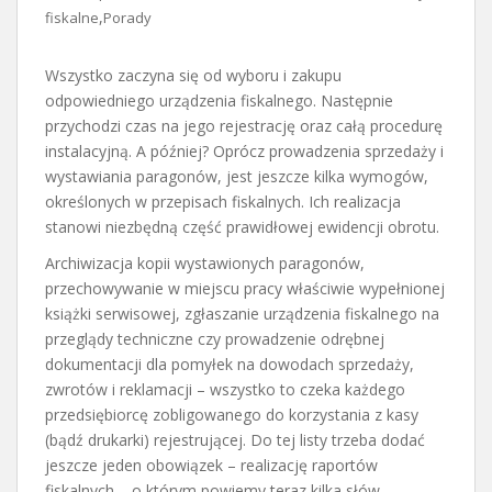
,
fiskalne
Porady
Wszystko zaczyna się od wyboru i zakupu
odpowiedniego urządzenia fiskalnego. Następnie
przychodzi czas na jego rejestrację oraz całą procedurę
instalacyjną. A później? Oprócz prowadzenia sprzedaży i
wystawiania paragonów, jest jeszcze kilka wymogów,
określonych w przepisach fiskalnych. Ich realizacja
stanowi niezbędną część prawidłowej ewidencji obrotu.
Archiwizacja kopii wystawionych paragonów,
przechowywanie w miejscu pracy właściwie wypełnionej
książki serwisowej, zgłaszanie urządzenia fiskalnego na
przeglądy techniczne czy prowadzenie odrębnej
dokumentacji dla pomyłek na dowodach sprzedaży,
zwrotów i reklamacji – wszystko to czeka każdego
przedsiębiorcę zobligowanego do korzystania z kasy
(bądź drukarki) rejestrującej. Do tej listy trzeba dodać
jeszcze jeden obowiązek – realizację raportów
fiskalnych – o którym powiemy teraz kilka słów.