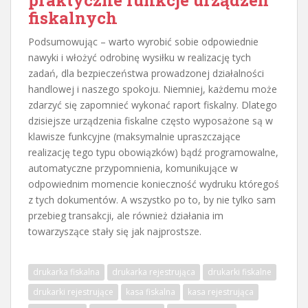
fiskalnych
Podsumowując – warto wyrobić sobie odpowiednie
nawyki i włożyć odrobinę wysiłku w realizację tych
zadań, dla bezpieczeństwa prowadzonej działalności
handlowej i naszego spokoju. Niemniej, każdemu może
zdarzyć się zapomnieć wykonać raport fiskalny. Dlatego
dzisiejsze urządzenia fiskalne często wyposażone są w
klawisze funkcyjne (maksymalnie upraszczające
realizację tego typu obowiązków) bądź programowalne,
automatyczne przypomnienia, komunikujące w
odpowiednim momencie konieczność wydruku któregoś
z tych dokumentów. A wszystko po to, by nie tylko sam
przebieg transakcji, ale również działania im
towarzyszące stały się jak najprostsze.
drukarka fiskalna
drukarka rejestrująca
drukarki fiskalne
drukarki rejestrujące
kasa fiskalna
kasa rejestrująca