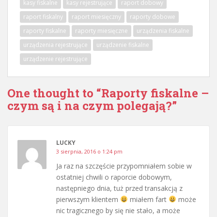
kasy fiskalne
kasy rejestrujące
raport dobowy
raport fiskalny
raport miesięczny
raporty dobowe
raporty fiskalne
raporty miesięczne
urządzenia fiskalne
urządzenia rejestrujące
urządzenie fiskalne
urządzenie rejestrujące
One thought to “Raporty fiskalne –
czym są i na czym polegają?”
LUCKY
3 sierpnia, 2016 o 1:24 pm
Ja raz na szczęście przypomniałem sobie w
ostatniej chwili o raporcie dobowym,
następniego dnia, tuż przed transakcją z
pierwszym klientem
miałem fart
może
nic tragicznego by się nie stało, a może