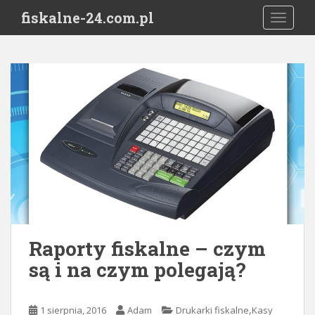
S
fiskalne-24.com.pl
TOGGLE
k
i
p
t
o
m
a
i
n
c
o
n
t
e
Raporty fiskalne – czym
n
są i na czym polegają?
t
,
1 sierpnia, 2016
Adam
Drukarki fiskalne
Kasy