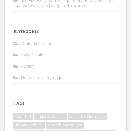
henrykowy
-
Urządzenie peryferyjne o specjalnym
zastosowaniu, czyli waga platformowa
KATEGORIE
Drukarki fiskalne
Kasy fiskalne
Porady
Urządzenia peryferyjne
TAGI
baza PLU
drukarka fiskalna
drukarka rejestrująca
drukarki fiskalne
drukarki rejestrujące