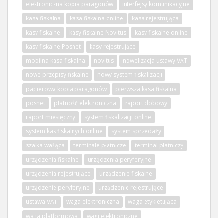
elektroniczna kopia paragonów
interfejsy komunikacyjne
kasa fiskalna
kasa fiskalna online
kasa rejestrująca
kasy fiskalne
kasy fiskalne Novitus
kasy fiskalne online
kasy fiskalne Posnet
kasy rejestrujące
mobilna kasa fiskalna
novitus
nowelizacja ustawy VAT
nowe przepisy fiskalne
nowy system fiskalizacji
papierowa kopia paragonów
pierwsza kasa fiskalna
posnet
płatność elektroniczna
raport dobowy
raport miesięczny
system fiskalizacji online
system kas fiskalnych online
system sprzedaży
szalka ważąca
terminale płatnicze
terminal płatniczy
urządzenia fiskalne
urządzenia peryferyjne
urządzenia rejestrujące
urządzenie fiskalne
urządzenie peryferyjne
urządzenie rejestrujące
ustawa VAT
waga elektroniczna
waga etykietująca
waga platformowa
wagi elektroniczne