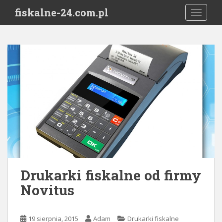
S
fiskalne-24.com.pl
TOGGLE
k
i
p
t
o
m
a
i
n
c
o
n
t
e
Drukarki fiskalne od firmy
n
Novitus
t
19 sierpnia, 2015
Adam
Drukarki fiskalne