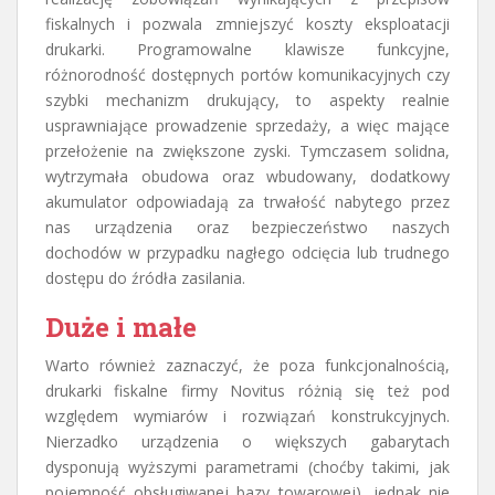
fiskalnych i pozwala zmniejszyć koszty eksploatacji
drukarki. Programowalne klawisze funkcyjne,
różnorodność dostępnych portów komunikacyjnych czy
szybki mechanizm drukujący, to aspekty realnie
usprawniające prowadzenie sprzedaży, a więc mające
przełożenie na zwiększone zyski. Tymczasem solidna,
wytrzymała obudowa oraz wbudowany, dodatkowy
akumulator odpowiadają za trwałość nabytego przez
nas urządzenia oraz bezpieczeństwo naszych
dochodów w przypadku nagłego odcięcia lub trudnego
dostępu do źródła zasilania.
Duże i małe
Warto również zaznaczyć, że poza funkcjonalnością,
drukarki fiskalne firmy Novitus różnią się też pod
względem wymiarów i rozwiązań konstrukcyjnych.
Nierzadko urządzenia o większych gabarytach
dysponują wyższymi parametrami (choćby takimi, jak
pojemność obsługiwanej bazy towarowej), jednak nie