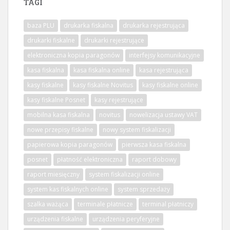
TAGI
baza PLU
drukarka fiskalna
drukarka rejestrująca
drukarki fiskalne
drukarki rejestrujące
elektroniczna kopia paragonów
interfejsy komunikacyjne
kasa fiskalna
kasa fiskalna online
kasa rejestrująca
kasy fiskalne
kasy fiskalne Novitus
kasy fiskalne online
kasy fiskalne Posnet
kasy rejestrujące
mobilna kasa fiskalna
novitus
nowelizacja ustawy VAT
nowe przepisy fiskalne
nowy system fiskalizacji
papierowa kopia paragonów
pierwsza kasa fiskalna
posnet
płatność elektroniczna
raport dobowy
raport miesięczny
system fiskalizacji online
system kas fiskalnych online
system sprzedaży
szalka ważąca
terminale płatnicze
terminal płatniczy
urządzenia fiskalne
urządzenia peryferyjne