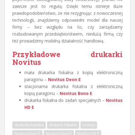
zawsze jest to regułą. Dzięki temu istnieje duże
prawdopodobieństwo, że nie rezygnując z nowoczesnej
technologii, znajdziemy odpowiedni model dla naszej
firmy – bez względu na to, czy zarządzamy
rozbudowanym przedsiębiorstwem, niedużą firmą czy
też prowadzimy mobilną działalność handlową.
Przykładowe drukarki
Novitus
mała drukarka fiskalna z kopią elektroniczną
paragonu –
Novitus Deon E
stacjonarna drukarka fiskalna z elektroniczną
kopią paragonu –
Novitus Bono E
drukarka fiskalna do zadań specjalnych –
Novitus
HD E
drukarka fiskalna
drukarki fiskalne
novitus
Novitus Bono E
Novitus Deon E
Novitus HD E