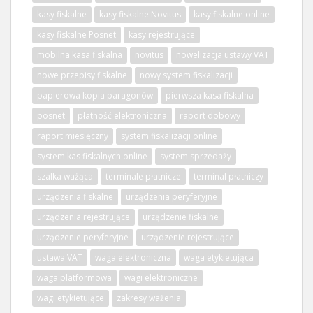
kasy fiskalne
kasy fiskalne Novitus
kasy fiskalne online
kasy fiskalne Posnet
kasy rejestrujące
mobilna kasa fiskalna
novitus
nowelizacja ustawy VAT
nowe przepisy fiskalne
nowy system fiskalizacji
papierowa kopia paragonów
pierwsza kasa fiskalna
posnet
płatność elektroniczna
raport dobowy
raport miesięczny
system fiskalizacji online
system kas fiskalnych online
system sprzedaży
szalka ważąca
terminale płatnicze
terminal płatniczy
urządzenia fiskalne
urządzenia peryferyjne
urządzenia rejestrujące
urządzenie fiskalne
urządzenie peryferyjne
urządzenie rejestrujące
ustawa VAT
waga elektroniczna
waga etykietująca
waga platformowa
wagi elektroniczne
wagi etykietujące
zakresy ważenia