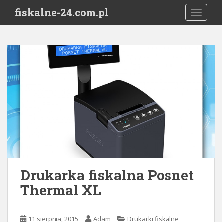
S
fiskalne-24.com.pl
TOGGLE
k
i
p
t
o
m
a
i
n
c
o
n
t
e
Drukarka fiskalna Posnet
n
Thermal XL
t
11 sierpnia, 2015
Adam
Drukarki fiskalne