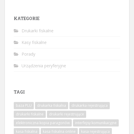
KATEGORIE
Drukarki fiskalne
Kasy fiskalne
Porady
Urządzenia peryferyjne
TAGI
baza PLU
drukarka fiskalna
drukarka rejestrująca
drukarki fiskalne
drukarki rejestrujące
elektroniczna kopia paragonów
interfejsy komunikacyjne
kasa fiskalna
kasa fiskalna online
kasa rejestrująca