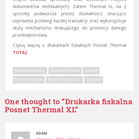
dokumentów niefiskalnych). Zatem Thermal XL na 2
sposoby podwyższa prestiż działalności: znacząco
usprawnia przebieg każdej transakcji oraz wykorzystuje
atuty mechanizmu drukującego do promocji danego
przedsiębiorstwa.
Czytaj więcej o drukarkach fiskalnych Posnet Thermal
TUTAJ
.
drukarka fiskalna
drukarki fiskalne
posnet
Posnet Thermal
Posnet Thermal XL
Thermal
One thought to “Drukarka fiskalna
Posnet Thermal XL”
ADAM
13 sierpnia, 2015 o 2:05 pm