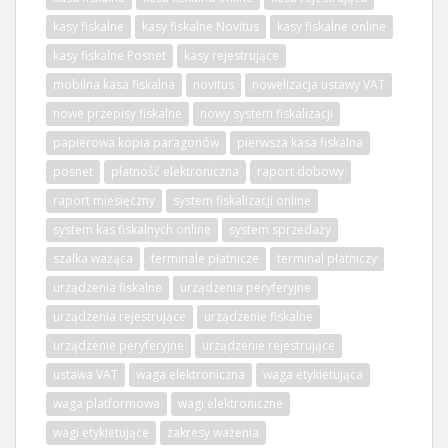
kasy fiskalne
kasy fiskalne Novitus
kasy fiskalne online
kasy fiskalne Posnet
kasy rejestrujące
mobilna kasa fiskalna
novitus
nowelizacja ustawy VAT
nowe przepisy fiskalne
nowy system fiskalizacji
papierowa kopia paragonów
pierwsza kasa fiskalna
posnet
płatność elektroniczna
raport dobowy
raport miesięczny
system fiskalizacji online
system kas fiskalnych online
system sprzedaży
szalka ważąca
terminale płatnicze
terminal płatniczy
urządzenia fiskalne
urządzenia peryferyjne
urządzenia rejestrujące
urządzenie fiskalne
urządzenie peryferyjne
urządzenie rejestrujące
ustawa VAT
waga elektroniczna
waga etykietująca
waga platformowa
wagi elektroniczne
wagi etykietujące
zakresy ważenia