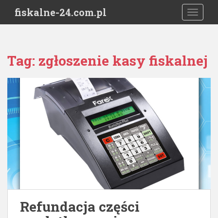
S
fiskalne-24.com.pl
TOGGLE
k
i
p
t
Tag:
zgłoszenie kasy fiskalnej
o
m
a
i
n
c
o
n
t
e
n
t
Refundacja części