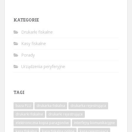
KATEGORIE
Drukarki fiskalne
Kasy fiskalne
Porady
Urządzenia peryferyjne
TAGI
baza PLU
drukarka fiskalna
drukarka rejestrująca
drukarki fiskalne
drukarki rejestrujące
elektroniczna kopia paragonów
interfejsy komunikacyjne
kasa fiskalna
kasa fiskalna online
kasa rejestrująca