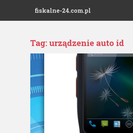
S
fiskalne-24.com.pl
k
i
p
t
o
Tag:
urządzenie auto id
m
a
i
n
c
o
n
t
e
n
t