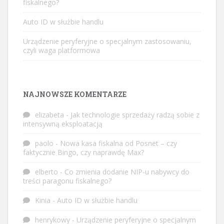
fiskalnego?
Auto ID w służbie handlu
Urządzenie peryferyjne o specjalnym zastosowaniu,
czyli waga platformowa
NAJNOWSZE KOMENTARZE
elizabeta
-
Jak technologie sprzedaży radzą sobie z
intensywną eksploatacją
paolo
-
Nowa kasa fiskalna od Posnet – czy
faktycznie Bingo, czy naprawdę Max?
elberto
-
Co zmienia dodanie NIP-u nabywcy do
treści paragonu fiskalnego?
Kinia
-
Auto ID w służbie handlu
henrykowy
-
Urządzenie peryferyjne o specjalnym