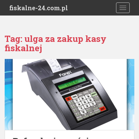
S
fiskalne-24.com.pl
TOGGLE
k
i
p
t
Tag:
ulga za zakup kasy
o
fiskalnej
m
a
i
n
c
o
n
t
e
n
t