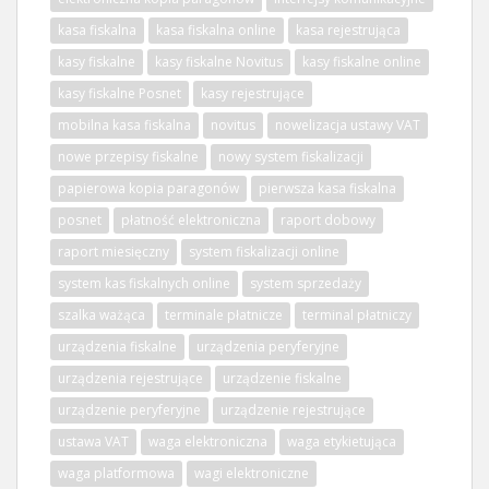
kasa fiskalna
kasa fiskalna online
kasa rejestrująca
kasy fiskalne
kasy fiskalne Novitus
kasy fiskalne online
kasy fiskalne Posnet
kasy rejestrujące
mobilna kasa fiskalna
novitus
nowelizacja ustawy VAT
nowe przepisy fiskalne
nowy system fiskalizacji
papierowa kopia paragonów
pierwsza kasa fiskalna
posnet
płatność elektroniczna
raport dobowy
raport miesięczny
system fiskalizacji online
system kas fiskalnych online
system sprzedaży
szalka ważąca
terminale płatnicze
terminal płatniczy
urządzenia fiskalne
urządzenia peryferyjne
urządzenia rejestrujące
urządzenie fiskalne
urządzenie peryferyjne
urządzenie rejestrujące
ustawa VAT
waga elektroniczna
waga etykietująca
waga platformowa
wagi elektroniczne