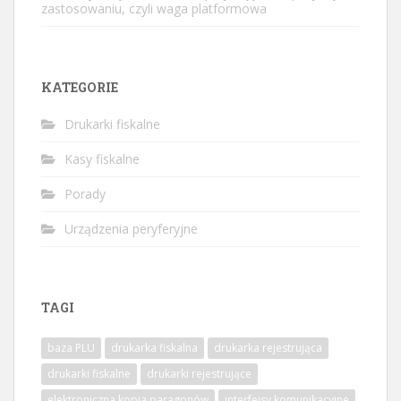
zastosowaniu, czyli waga platformowa
KATEGORIE
Drukarki fiskalne
Kasy fiskalne
Porady
Urządzenia peryferyjne
TAGI
baza PLU
drukarka fiskalna
drukarka rejestrująca
drukarki fiskalne
drukarki rejestrujące
elektroniczna kopia paragonów
interfejsy komunikacyjne