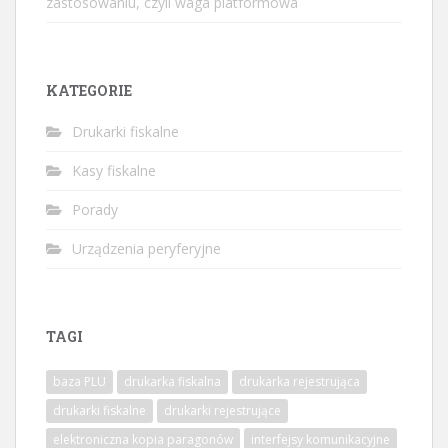
zastosowaniu, czyli waga platformowa
KATEGORIE
Drukarki fiskalne
Kasy fiskalne
Porady
Urządzenia peryferyjne
TAGI
baza PLU
drukarka fiskalna
drukarka rejestrująca
drukarki fiskalne
drukarki rejestrujące
elektroniczna kopia paragonów
interfejsy komunikacyjne