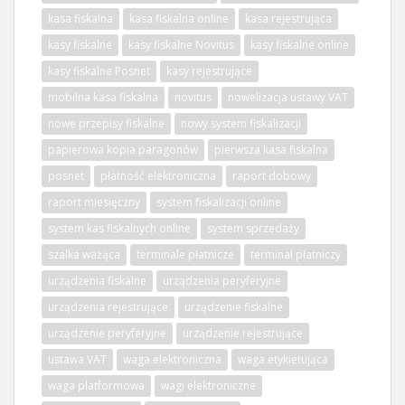
kasa fiskalna
kasa fiskalna online
kasa rejestrująca
kasy fiskalne
kasy fiskalne Novitus
kasy fiskalne online
kasy fiskalne Posnet
kasy rejestrujące
mobilna kasa fiskalna
novitus
nowelizacja ustawy VAT
nowe przepisy fiskalne
nowy system fiskalizacji
papierowa kopia paragonów
pierwsza kasa fiskalna
posnet
płatność elektroniczna
raport dobowy
raport miesięczny
system fiskalizacji online
system kas fiskalnych online
system sprzedaży
szalka ważąca
terminale płatnicze
terminal płatniczy
urządzenia fiskalne
urządzenia peryferyjne
urządzenia rejestrujące
urządzenie fiskalne
urządzenie peryferyjne
urządzenie rejestrujące
ustawa VAT
waga elektroniczna
waga etykietująca
waga platformowa
wagi elektroniczne