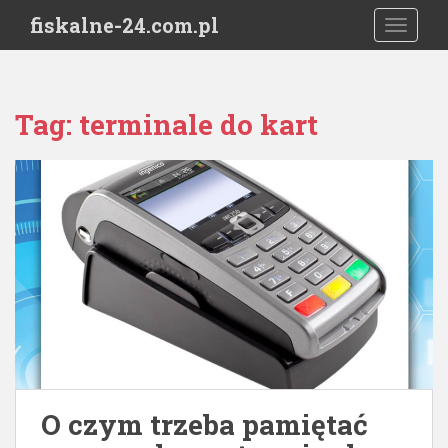
S
fiskalne-24.com.pl
TOGGLE
k
i
p
t
Tag:
terminale do kart
o
m
a
i
n
c
o
n
t
e
n
t
O czym trzeba pamiętać