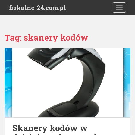
S
fiskalne-24.com.pl
TOGGLE
k
i
p
t
Tag:
skanery kodów
o
m
a
i
n
c
o
n
t
e
n
t
Skanery kodów w