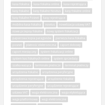
kasa fiskalna
kasa fiskalna online
kasa rejestrująca
kasy fiskalne
kasy fiskalne Novitus
kasy fiskalne online
kasy fiskalne Posnet
kasy rejestrujące
mobilna kasa fiskalna
novitus
nowelizacja ustawy VAT
nowe przepisy fiskalne
nowy system fiskalizacji
papierowa kopia paragonów
pierwsza kasa fiskalna
posnet
płatność elektroniczna
raport dobowy
raport miesięczny
system fiskalizacji online
system kas fiskalnych online
system sprzedaży
szalka ważąca
terminale płatnicze
terminal płatniczy
urządzenia fiskalne
urządzenia peryferyjne
urządzenia rejestrujące
urządzenie fiskalne
urządzenie peryferyjne
urządzenie rejestrujące
ustawa VAT
waga elektroniczna
waga etykietująca
waga platformowa
wagi elektroniczne