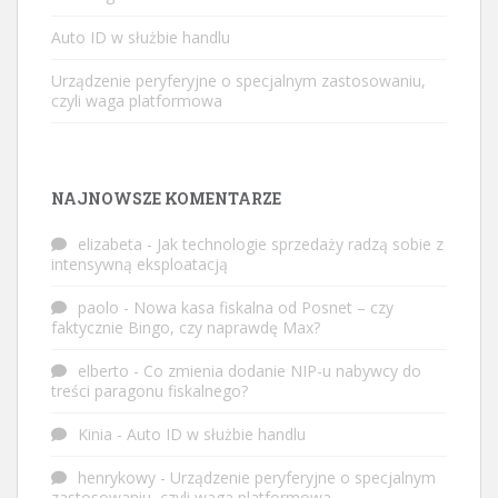
Auto ID w służbie handlu
Urządzenie peryferyjne o specjalnym zastosowaniu,
czyli waga platformowa
NAJNOWSZE KOMENTARZE
elizabeta
-
Jak technologie sprzedaży radzą sobie z
intensywną eksploatacją
paolo
-
Nowa kasa fiskalna od Posnet – czy
faktycznie Bingo, czy naprawdę Max?
elberto
-
Co zmienia dodanie NIP-u nabywcy do
treści paragonu fiskalnego?
Kinia
-
Auto ID w służbie handlu
henrykowy
-
Urządzenie peryferyjne o specjalnym
zastosowaniu, czyli waga platformowa