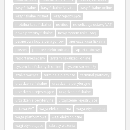
kasy fiskalne
kasy fiskalne Novitus
kasy fiskalne online
kasy fiskalne Posnet
kasy rejestrujące
mobilna kasa fiskalna
novitus
nowelizacja ustawy VAT
nowe przepisy fiskalne
nowy system fiskalizacji
papierowa kopia paragonów
pierwsza kasa fiskalna
posnet
płatność elektroniczna
raport dobowy
raport miesięczny
system fiskalizacji online
system kas fiskalnych online
system sprzedaży
szalka ważąca
terminale płatnicze
terminal płatniczy
urządzenia fiskalne
urządzenia peryferyjne
urządzenia rejestrujące
urządzenie fiskalne
urządzenie peryferyjne
urządzenie rejestrujące
ustawa VAT
waga elektroniczna
waga etykietująca
waga platformowa
wagi elektroniczne
wagi etykietujące
zakresy ważenia