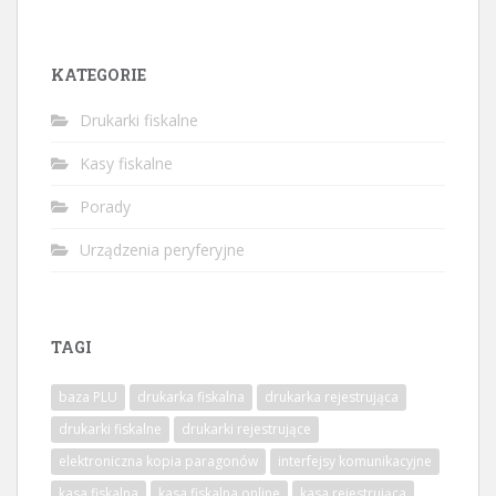
KATEGORIE
Drukarki fiskalne
Kasy fiskalne
Porady
Urządzenia peryferyjne
TAGI
baza PLU
drukarka fiskalna
drukarka rejestrująca
drukarki fiskalne
drukarki rejestrujące
elektroniczna kopia paragonów
interfejsy komunikacyjne
kasa fiskalna
kasa fiskalna online
kasa rejestrująca