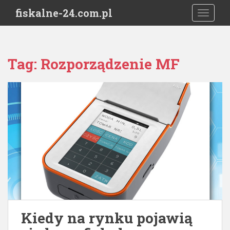
S
fiskalne-24.com.pl
TOGGLE
k
i
p
t
Tag:
Rozporządzenie MF
o
m
a
i
n
c
o
n
t
e
n
t
Kiedy na rynku pojawią