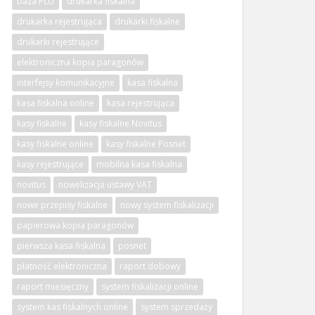
baza PLU
drukarka fiskalna
drukarka rejestrująca
drukarki fiskalne
drukarki rejestrujące
elektroniczna kopia paragonów
interfejsy komunikacyjne
kasa fiskalna
kasa fiskalna online
kasa rejestrująca
kasy fiskalne
kasy fiskalne Novitus
kasy fiskalne online
kasy fiskalne Posnet
kasy rejestrujące
mobilna kasa fiskalna
novitus
nowelizacja ustawy VAT
nowe przepisy fiskalne
nowy system fiskalizacji
papierowa kopia paragonów
pierwsza kasa fiskalna
posnet
płatność elektroniczna
raport dobowy
raport miesięczny
system fiskalizacji online
system kas fiskalnych online
system sprzedaży