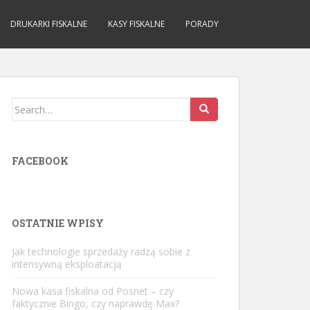
DRUKARKI FISKALNE
KASY FISKALNE
PORADY
Search
for:
FACEBOOK
OSTATNIE WPISY
Jak technologie sprzedaży radzą sobie z
intensywną eksploatacją
Nowa kasa fiskalna od Posnet – czy
faktycznie Bingo, czy naprawdę Max?