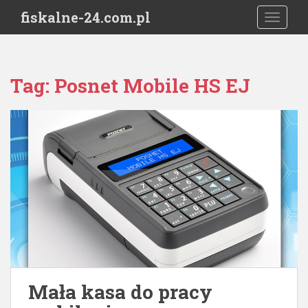
S
fiskalne-24.com.pl
TOGGLE
k
i
p
t
Tag:
Posnet Mobile HS EJ
o
m
a
i
n
c
o
n
t
e
n
t
Mała kasa do pracy