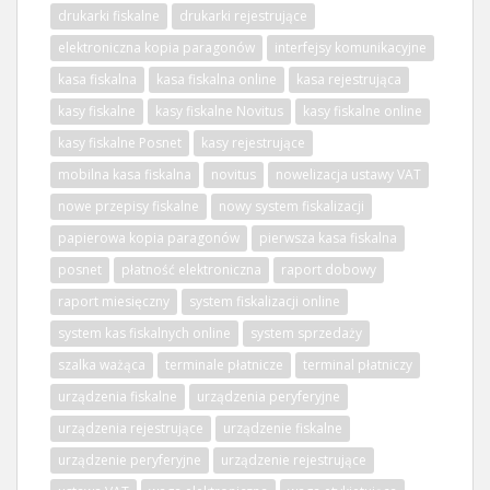
drukarki fiskalne
drukarki rejestrujące
elektroniczna kopia paragonów
interfejsy komunikacyjne
kasa fiskalna
kasa fiskalna online
kasa rejestrująca
kasy fiskalne
kasy fiskalne Novitus
kasy fiskalne online
kasy fiskalne Posnet
kasy rejestrujące
mobilna kasa fiskalna
novitus
nowelizacja ustawy VAT
nowe przepisy fiskalne
nowy system fiskalizacji
papierowa kopia paragonów
pierwsza kasa fiskalna
posnet
płatność elektroniczna
raport dobowy
raport miesięczny
system fiskalizacji online
system kas fiskalnych online
system sprzedaży
szalka ważąca
terminale płatnicze
terminal płatniczy
urządzenia fiskalne
urządzenia peryferyjne
urządzenia rejestrujące
urządzenie fiskalne
urządzenie peryferyjne
urządzenie rejestrujące