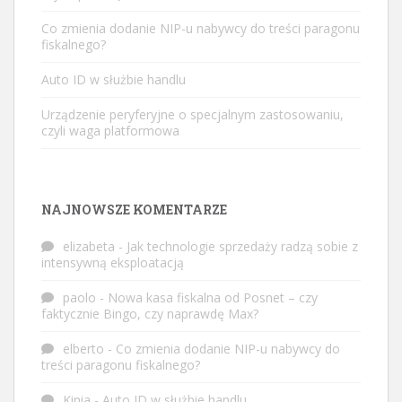
Co zmienia dodanie NIP-u nabywcy do treści paragonu
fiskalnego?
Auto ID w służbie handlu
Urządzenie peryferyjne o specjalnym zastosowaniu,
czyli waga platformowa
NAJNOWSZE KOMENTARZE
elizabeta
-
Jak technologie sprzedaży radzą sobie z
intensywną eksploatacją
paolo
-
Nowa kasa fiskalna od Posnet – czy
faktycznie Bingo, czy naprawdę Max?
elberto
-
Co zmienia dodanie NIP-u nabywcy do
treści paragonu fiskalnego?
Kinia
-
Auto ID w służbie handlu