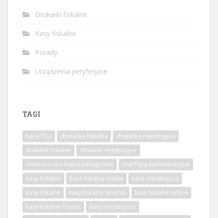
Drukarki fiskalne
Kasy fiskalne
Porady
Urządzenia peryferyjne
TAGI
baza PLU
drukarka fiskalna
drukarka rejestrująca
drukarki fiskalne
drukarki rejestrujące
elektroniczna kopia paragonów
interfejsy komunikacyjne
kasa fiskalna
kasa fiskalna online
kasa rejestrująca
kasy fiskalne
kasy fiskalne Novitus
kasy fiskalne online
kasy fiskalne Posnet
kasy rejestrujące