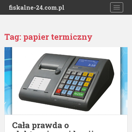
S
fiskalne-24.com.pl
TOGGLE
k
i
p
t
Tag:
papier termiczny
o
m
a
i
n
c
o
n
t
e
n
t
Cała prawda o