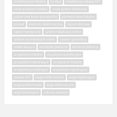
mobilna kasa fiskalna
novitus
nowelizacja ustawy VAT
nowe przepisy fiskalne
nowy system fiskalizacji
papierowa kopia paragonów
pierwsza kasa fiskalna
posnet
płatność elektroniczna
raport dobowy
raport miesięczny
system fiskalizacji online
system kas fiskalnych online
system sprzedaży
szalka ważąca
terminale płatnicze
terminal płatniczy
urządzenia fiskalne
urządzenia peryferyjne
urządzenia rejestrujące
urządzenie fiskalne
urządzenie peryferyjne
urządzenie rejestrujące
ustawa VAT
waga elektroniczna
waga etykietująca
waga platformowa
wagi elektroniczne
wagi etykietujące
zakresy ważenia