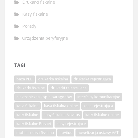
Drukarki fiskalne
Kasy fiskalne
Porady
Urządzenia peryferyjne
TAGI
baza PLU
drukarka fiskalna
drukarka rejestrująca
drukarki fiskalne
drukarki rejestrujące
elektroniczna kopia paragonów
interfejsy komunikacyjne
kasa fiskalna
kasa fiskalna online
kasa rejestrująca
kasy fiskalne
kasy fiskalne Novitus
kasy fiskalne online
kasy fiskalne Posnet
kasy rejestrujące
mobilna kasa fiskalna
novitus
nowelizacja ustawy VAT