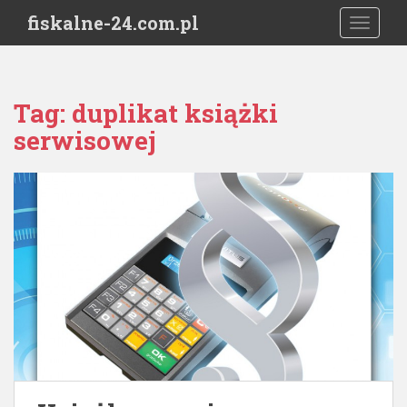
S
fiskalne-24.com.pl
TOGGLE
k
i
p
t
Tag:
duplikat książki
o
serwisowej
m
a
i
n
c
o
n
t
e
n
t