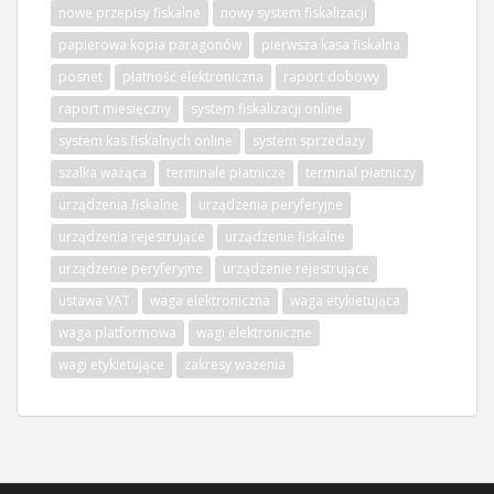
nowe przepisy fiskalne
nowy system fiskalizacji
papierowa kopia paragonów
pierwsza kasa fiskalna
posnet
płatność elektroniczna
raport dobowy
raport miesięczny
system fiskalizacji online
system kas fiskalnych online
system sprzedaży
szalka ważąca
terminale płatnicze
terminal płatniczy
urządzenia fiskalne
urządzenia peryferyjne
urządzenia rejestrujące
urządzenie fiskalne
urządzenie peryferyjne
urządzenie rejestrujące
ustawa VAT
waga elektroniczna
waga etykietująca
waga platformowa
wagi elektroniczne
wagi etykietujące
zakresy ważenia