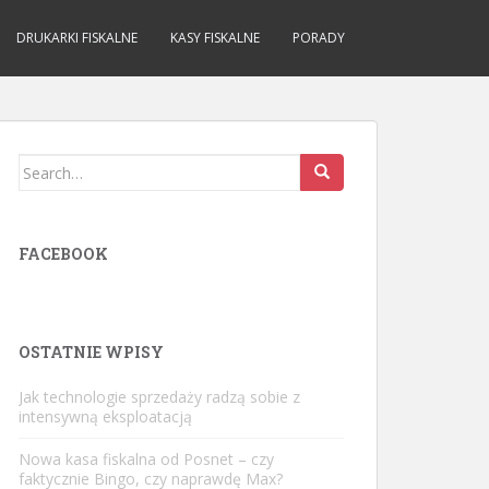
DRUKARKI FISKALNE
KASY FISKALNE
PORADY
Search
for:
FACEBOOK
OSTATNIE WPISY
Jak technologie sprzedaży radzą sobie z
intensywną eksploatacją
Nowa kasa fiskalna od Posnet – czy
faktycznie Bingo, czy naprawdę Max?