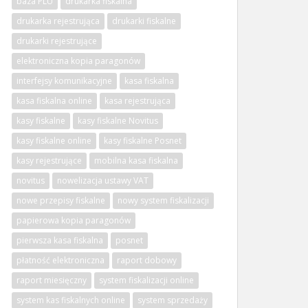
baza PLU
drukarka fiskalna
drukarka rejestrująca
drukarki fiskalne
drukarki rejestrujące
elektroniczna kopia paragonów
interfejsy komunikacyjne
kasa fiskalna
kasa fiskalna online
kasa rejestrująca
kasy fiskalne
kasy fiskalne Novitus
kasy fiskalne online
kasy fiskalne Posnet
kasy rejestrujące
mobilna kasa fiskalna
novitus
nowelizacja ustawy VAT
nowe przepisy fiskalne
nowy system fiskalizacji
papierowa kopia paragonów
pierwsza kasa fiskalna
posnet
płatność elektroniczna
raport dobowy
raport miesięczny
system fiskalizacji online
system kas fiskalnych online
system sprzedaży