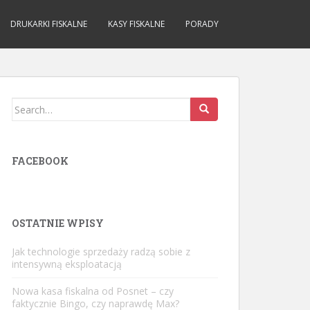
DRUKARKI FISKALNE
KASY FISKALNE
PORADY
Search
for:
FACEBOOK
OSTATNIE WPISY
Jak technologie sprzedaży radzą sobie z
intensywną eksploatacją
Nowa kasa fiskalna od Posnet – czy
faktycznie Bingo, czy naprawdę Max?