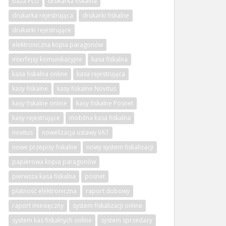
baza PLU
drukarka fiskalna
drukarka rejestrująca
drukarki fiskalne
drukarki rejestrujące
elektroniczna kopia paragonów
interfejsy komunikacyjne
kasa fiskalna
kasa fiskalna online
kasa rejestrująca
kasy fiskalne
kasy fiskalne Novitus
kasy fiskalne online
kasy fiskalne Posnet
kasy rejestrujące
mobilna kasa fiskalna
novitus
nowelizacja ustawy VAT
nowe przepisy fiskalne
nowy system fiskalizacji
papierowa kopia paragonów
pierwsza kasa fiskalna
posnet
płatność elektroniczna
raport dobowy
raport miesięczny
system fiskalizacji online
system kas fiskalnych online
system sprzedaży