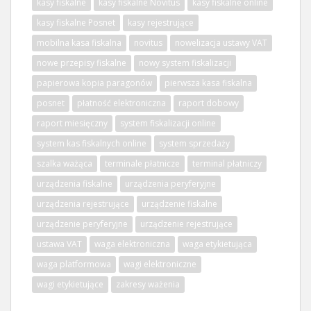
kasy fiskalne
kasy fiskalne Novitus
kasy fiskalne online
kasy fiskalne Posnet
kasy rejestrujące
mobilna kasa fiskalna
novitus
nowelizacja ustawy VAT
nowe przepisy fiskalne
nowy system fiskalizacji
papierowa kopia paragonów
pierwsza kasa fiskalna
posnet
płatność elektroniczna
raport dobowy
raport miesięczny
system fiskalizacji online
system kas fiskalnych online
system sprzedaży
szalka ważąca
terminale płatnicze
terminal płatniczy
urządzenia fiskalne
urządzenia peryferyjne
urządzenia rejestrujące
urządzenie fiskalne
urządzenie peryferyjne
urządzenie rejestrujące
ustawa VAT
waga elektroniczna
waga etykietująca
waga platformowa
wagi elektroniczne
wagi etykietujące
zakresy ważenia