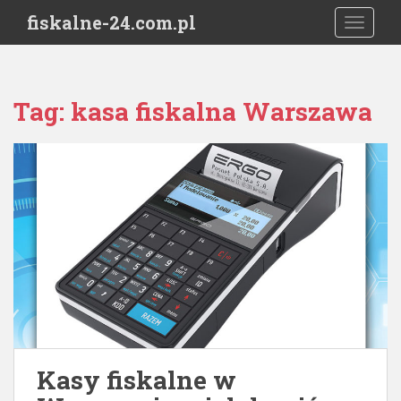
S
fiskalne-24.com.pl
TOGGLE
k
i
p
t
Tag:
kasa fiskalna Warszawa
o
m
a
i
n
c
o
n
t
e
n
t
Kasy fiskalne w