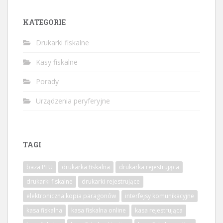
KATEGORIE
Drukarki fiskalne
Kasy fiskalne
Porady
Urządzenia peryferyjne
TAGI
baza PLU
drukarka fiskalna
drukarka rejestrująca
drukarki fiskalne
drukarki rejestrujące
elektroniczna kopia paragonów
interfejsy komunikacyjne
kasa fiskalna
kasa fiskalna online
kasa rejestrująca