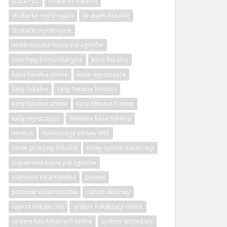
baza PLU
drukarka fiskalna
drukarka rejestrująca
drukarki fiskalne
drukarki rejestrujące
elektroniczna kopia paragonów
interfejsy komunikacyjne
kasa fiskalna
kasa fiskalna online
kasa rejestrująca
kasy fiskalne
kasy fiskalne Novitus
kasy fiskalne online
kasy fiskalne Posnet
kasy rejestrujące
mobilna kasa fiskalna
novitus
nowelizacja ustawy VAT
nowe przepisy fiskalne
nowy system fiskalizacji
papierowa kopia paragonów
pierwsza kasa fiskalna
posnet
płatność elektroniczna
raport dobowy
raport miesięczny
system fiskalizacji online
system kas fiskalnych online
system sprzedaży