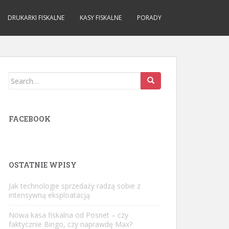
DRUKARKI FISKALNE
KASY FISKALNE
PORADY
Search
for:
FACEBOOK
OSTATNIE WPISY
Jak technologie sprzedaży radzą sobie z
intensywną eksploatacją
Nowa kasa fiskalna od Posnet – czy
faktycznie Bingo, czy naprawdę Max?